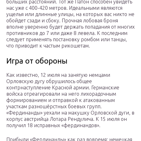
больших расстояний. Тот же Патон способен увидеть
нас уже с 400-420 метров. Идеальными являются
ущелья или длинные улицы, на которых вас никто не
обойдет сзади и сбоку. Прочная лобовая броня
вполне уверенно будет держать попадания от многих
противников до 7 или даже 8 левела. К последним
следует применять постановку ромбом или танцы,
что приводит к частым рикошетам.
Игра от обороны
Как известно, 12 июля на занятую немцами
Орловскую дугу обрушилось общее
контрнаступление Красной армии. Германские
войска отреагировали на него лихорадочным
формированием и отправкой к атакованным
участкам разношёрстных боевых групп.
«Фердинанды» уехали на макушку Орловской дуги, в
корпус австрийца Лотара Рендулича. К 15 июля он
получил 18 исправных «фердинандов».
Прибыли «Фердинанды» как раз вовремя: немецкая