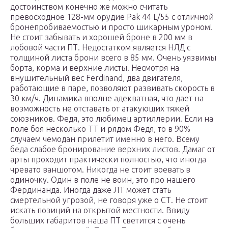
достоинством конечно же можно считать
превосходное 128-мм орудие Pak 44 L/55 с отличной
бронепробиваемостью и просто шикарным уроном!
Не стоит забывать и хорошей броне в 200 мм в
лобовой части ПТ. Недостатком является НЛД с
толщиной листа брони всего в 85 мм. Очень уязвимы
борта, корма и верхние листы. Несмотря на
внушительный вес Ferdinand, два двигателя,
работающие в паре, позволяют развивать скорость в
30 км/ч. Динамика вполне адекватная, что дает на
возможность не отставать от атакующих тяжей
союзников. Федя, это любимец артиллерии. Если на
поле боя несколько ТТ и рядом Федя, то в 90%
случаем чемодан прилетит именно в него. Всему
беда слабое бронирование верхних листов. Дамаг от
арты проходит практически полностью, что иногда
чревато ваншотом. Никогда не стоит воевать в
одиночку. Один в поле не воин, это про нашего
Фердинанда. Иногда даже ЛТ может стать
смертельной угрозой, не говоря уже о СТ. Не стоит
искать позиций на открытой местности. Ввиду
больших габаритов наша ПТ светится с очень