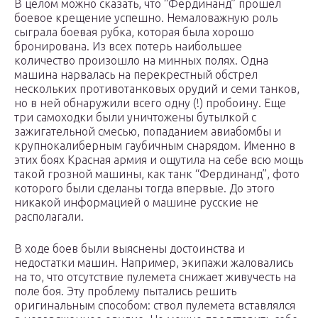
В целом можно сказать, что “Фердинанд” прошел
боевое крещение успешно. Немаловажную роль
сыграла боевая рубка, которая была хорошо
бронирована. Из всех потерь наибольшее
количество произошло на минных полях. Одна
машина нарвалась на перекрестный обстрел
нескольких противотанковых орудий и семи танков,
но в ней обнаружили всего одну (!) пробоину. Еще
три самоходки были уничтожены бутылкой с
зажигательной смесью, попаданием авиабомбы и
крупнокалиберным гаубичным снарядом. Именно в
этих боях Красная армия и ощутила на себе всю мощь
такой грозной машины, как танк “Фердинанд”, фото
которого были сделаны тогда впервые. До этого
никакой информацией о машине русские не
располагали.
В ходе боев были выяснены достоинства и
недостатки машин. Например, экипажи жаловались
на то, что отсутствие пулемета снижает живучесть на
поле боя. Эту проблему пытались решить
оригинальным способом: ствол пулемета вставлялся