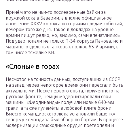
Причём это не чьи-то послевоенные байки за
кружкой сока в Баварии, а вполне официальное
донесение XXXV корпуса по горячим следам событий,
вечером того же дня. Такое в докладах на уровне
армии пишут редко, но, видимо, сами впечатлились.
Под удар попали не только Т-34 корпуса Панова, но и
машины отдельных танковых полков 63-й армии, в
том числе тяжёлые КВ.
«Слоны» в горах
Несмотря на точность данных, поступивших из СССР
на запад, через некоторое время они перестали быть
актуальными. После первого опыта, полученного на
русском фронте, немцы модернизировали свои
машины. «Фердинанды» получили новые 640-мм
траки, а также пулемёты в лобовой плите брони.
Вместо командирского люка установили башенку —
теперь у командира был обзор по бортам. В процессе
модернизации самоходные орудия претерпели и