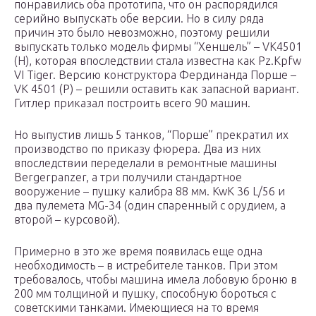
понравились оба прототипа, что он распорядился
серийно выпускать обе версии. Но в силу ряда
причин это было невозможно, поэтому решили
выпускать только модель фирмы “Хеншель” – VK4501
(H), которая впоследствии стала известна как Pz.Kpfw
VI Tiger. Версию конструктора Фердинанда Порше –
VK 4501 (P) – решили оставить как запасной вариант.
Гитлер приказал построить всего 90 машин.
Но выпустив лишь 5 танков, “Порше” прекратил их
производство по приказу фюрера. Два из них
впоследствии переделали в ремонтные машины
Bergerpanzer, а три получили стандартное
вооружение – пушку калибра 88 мм. KwK 36 L/56 и
два пулемета MG-34 (один спаренный с орудием, а
второй – курсовой).
Примерно в это же время появилась еще одна
необходимость – в истребителе танков. При этом
требовалось, чтобы машина имела лобовую броню в
200 мм толщиной и пушку, способную бороться с
советскими танками. Имеющиеся на то время