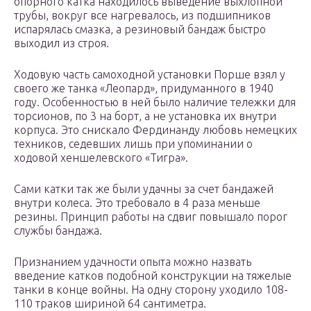
опорного катка находилось выведение выхлопной
трубы, вокруг все нагревалось, из подшипников
испарялась смазка, а резиновый бандаж быстро
выходил из строя.
Ходовую часть самоходной установки Порше взял у
своего же танка «Леопард», придуманного в 1940
году. Особенностью в ней было наличие тележки для
торсионов, по 3 на борт, а не установка их внутри
корпуса. Это снискало Фердинанду любовь немецких
техников, седевших лишь при упоминании о
ходовой хеншелевского «Тигра».
Сами катки так же были удачны за счет бандажей
внутри колеса. Это требовало в 4 раза меньше
резины. Принцип работы на сдвиг повышало порог
службы бандажа.
Признанием удачности опыта можно назвать
введение катков подобной конструкции на тяжелые
танки в конце войны. На одну сторону уходило 108-
110 траков шириной 64 сантиметра.