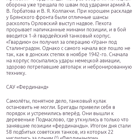
оборона уже трещала по швам под ударами армий А.
В. Горбатова и В. Я. Колпакчи. При хорошем раскладе
у Брянского фронта были отличные шансы
расколоть Орловский выступ надвое. Пехота
прорывает напичканные минами позиции, и в бой
вводится 1-й гвардейский танковый корпус.
«Гвардию» он получил за операцию «Уран» под
Сталинградом. Однако с самого начала все пошло не
так, как в донских степях в ноябре 1942-го. Сначала
на корпус посыпались удары немецкой авиации,
здорово потрепавшие автопарк и небронированную
технику.
САУ «Фердинанд»
Самолёты, понятное дело, танковый кулак
остановить не могли. Бригады привели себя в
порядок и устремились вперёд. Они вышли к
деревеньке Подмаслово, где уткнулись в только что
занявшие позиции «фердинанды». Итогом дня стали
58 подбитых советских танков, из которых 22
числились за одним (!) «Фердинандом».