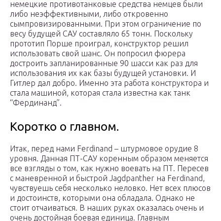
немецкие противотанковые средства немцев были
либо неэффективными, либо откровенно
сымпровизированными. При этом ограничение по
весу будущей САУ составляло 65 тонн. Поскольку
прототип Порше проиграл, конструктор решил
использовать свой шанс. Он попросил фюрера
достроить запланированные 90 шасси как раз для
использования их как базы будущей установки. И
Гитлер дал добро. Именно эта работа конструктора и
стала машиной, которая стала известна как танк
“Фердинанд”.
Коротко о главном.
Итак, перед нами Ferdinand – штурмовое орудие 8
уровня. Данная ПТ-САУ коренным образом меняется
все взгляды о том, как нужно воевать на ПТ. Пересев
с маневренной и быстрой Jagdpanther на Ferdinand,
чувствуешь себя несколько неловко. Нет всех плюсов
и достоинств, которыми она обладала. Однако не
стоит отчаиваться. В наших руках оказалась очень и
очень достойная боевая единица. Главным