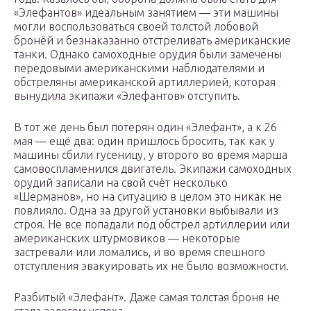
«Элефантов» идеальным занятием — эти машины
могли воспользоваться своей толстой лобовой
бронёй и безнаказанно отстреливать американские
танки. Однако самоходные орудия были замечены
передовыми американскими наблюдателями и
обстреляны американской артиллерией, которая
вынудила экипажи «Элефантов» отступить.
В тот же день был потерян один «Элефант», а к 26
мая — ещё два: один пришлось бросить, так как у
машины сбили гусеницу, у второго во время марша
самовоспламенился двигатель. Экипажи самоходных
орудий записали на свой счёт несколько
«Шерманов», но на ситуацию в целом это никак не
повлияло. Одна за другой установки выбывали из
строя. Не все попадали под обстрел артиллерии или
американских штурмовиков — некоторые
застревали или ломались, и во время спешного
отступления эвакуировать их не было возможности.
Разбитый «Элефант». Даже самая толстая броня не