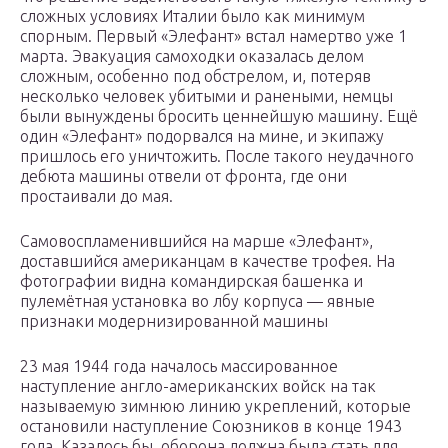
сложных условиях Италии было как минимум
спорным. Первый «Элефант» встал намертво уже 1
марта. Эвакуация самоходки оказалась делом
сложным, особенно под обстрелом, и, потеряв
несколько человек убитыми и ранеными, немцы
были вынуждены бросить ценнейшую машину. Ещё
один «Элефант» подорвался на мине, и экипажу
пришлось его уничтожить. После такого неудачного
дебюта машины отвели от фронта, где они
простаивали до мая.
Самовоспламенившийся на марше «Элефант»,
доставшийся американцам в качестве трофея. На
фотографии видна командирская башенка и
пулемётная установка во лбу корпуса — явные
признаки модернизированной машины
23 мая 1944 года началось массированное
наступление англо-американских войск на так
называемую зимнюю линию укреплений, которые
остановили наступление Союзников в конце 1943
года. Казалось бы, оборона должна была стать для