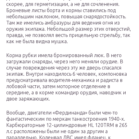
скорее, для герметизации, а не для сочленения.
Броневые листы борта и кормы ставились под
небольшим наклоном, повышая снарядостойкость.
Там же имелись амбразуры для ведения огня из
оружия экипажа. Небольшой размер этих отверстий,
правда, не позволял весть прицельную стрельбу, так
как не была видна мушка.
Корма рубки имела бронированный люк. В него
загружали снаряды, через него меняли орудие. В
случае повреждения через эту же дверь спасался
экипаж. Внутри находилось 6 человек, компоновка
предусматривала водителя-механика и радиста в
лобовой части, затем моторное отделение в
середине, а в корме командир орудия, наводчик и
двое заряжающих.
Вообще, двигатели «Фердинанда» были чем-то
фантастическим по меркам танкостроения 1940-х.
Карбюраторные 12-цилиндровые HL 120TRM в 265
л.с расположены были не один за другим а
параллельно. Коленвал ДВС имел фланец, к