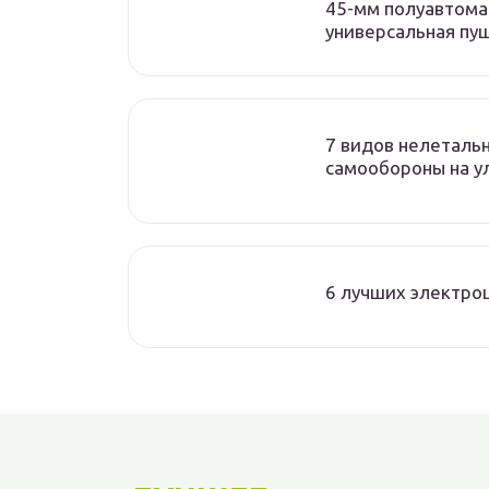
45-мм полуавтома
универсальная пуш
7 видов нелеталь
самообороны на у
6 лучших электр