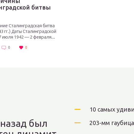
ричины
нградской битвы
ние Сталинградская битва
43 гг.) Даты Сталинградской
7 июля 1942 — 2 февраля...
0
0
10 самых удив
 назад был
203-мм гаубица
тен динамит