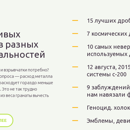
15 лучших дро
сивых
7 космических
в разных
10 самых неве
альностей
используемых 
12 августа, 20
 и взрывчатки потребно?
системы с-200
вопроса — расход металла
2 расходует гораздо меньше
9 заблуждений
 Это не так трудно
нам навязали 
 из веса гранаты вычесть
Геноцид. холо
Эмблемы, деви
ЛЕЕ