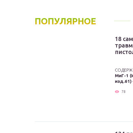
ПОПУЛЯРНОЕ
18 са
травм
писто
СОДЕРЖА
МиГ-1 (
изд.61)
78