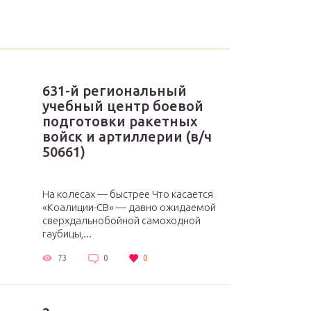
631-й региональный
учебный центр боевой
подготовки ракетных
войск и артиллерии (в/ч
50661)
На колесах — быстрее Что касается
«Коалиции-СВ» — давно ожидаемой
сверхдальнобойной самоходной
гаубицы,...
73
0
0