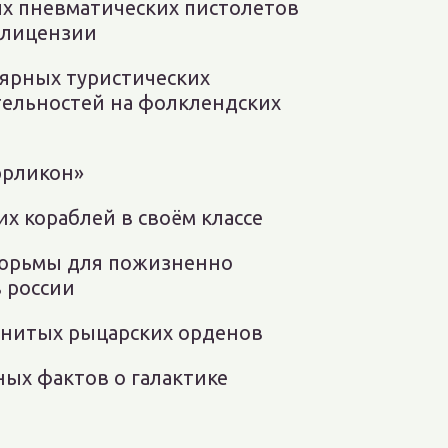
х пневматических пистолетов
 лицензии
лярных туристических
ельностей на фолклендских
эрликон»
х кораблей в своём классе
 тюрьмы для пожизненно
 россии
енитых рыцарских орденов
ных фактов о галактике