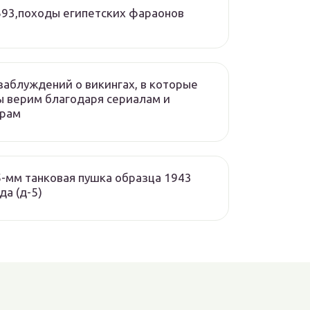
693,походы египетских фараонов
заблуждений о викингах, в которые
ы верим благодаря сериалам и
грам
-мм танковая пушка образца 1943
да (д-5)