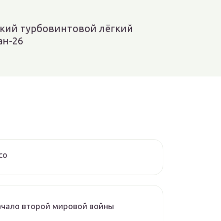
кий турбовинтовой лёгкий
ан-26
со
ачало второй мировой войны