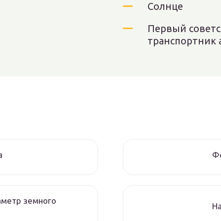
Солнце
Первый советс
транспортник 
а
Ф
аметр земного
Н