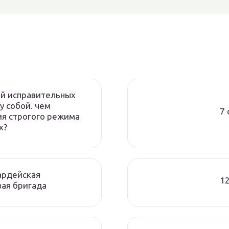
ий исправительных
 собой. чем
7 
ия строгого режима
х?
ардейская
12
ая бригада