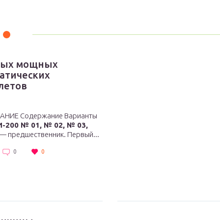
мых мощных
атических
летов
НИЕ Содержание Варианты
И-200 № 01, № 02, № 03,
— предшественник. Первый...
0
0