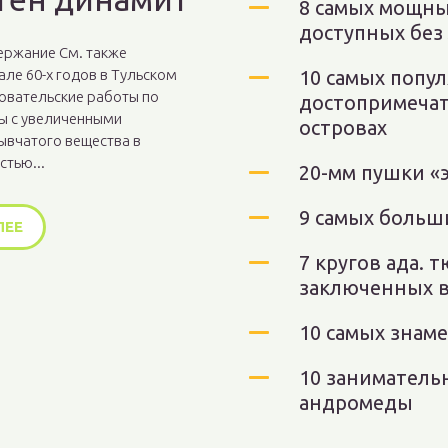
8 самых мощны
доступных без
ржание См. также
але 60-х годов в Тульском
10 самых попу
овательские работы по
достопримечат
ы с увеличенными
островах
ывчатого вещества в
стью...
20-мм пушки «
9 самых больши
ЛЕЕ
7 кругов ада.
заключенных в
10 самых знам
10 заниматель
андромеды