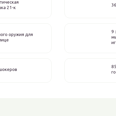
тическая
3
ка 21-к
9 
ного оружия для
м
лице
и
85
ошокеров
го