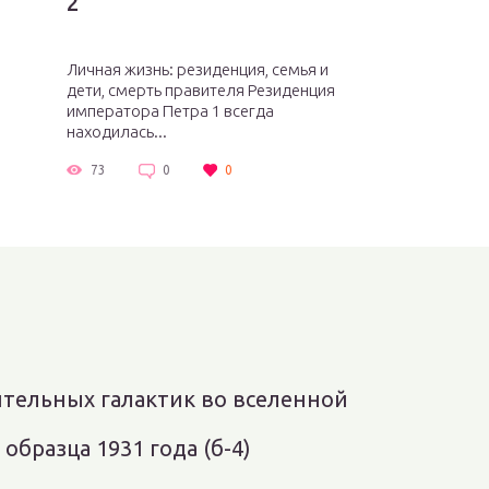
2
Личная жизнь: резиденция, семья и
дети, смерть правителя Резиденция
императора Петра 1 всегда
находилась...
73
0
0
ительных галактик во вселенной
 образца 1931 года (б-4)