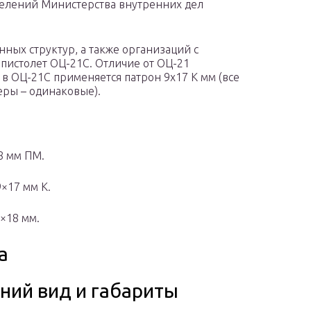
елений Министерства внутренних дел
ных структур, а также организаций с
пистолет ОЦ-21С. Отличие от ОЦ-21
в ОЦ-21С применяется патрон 9х17 K мм (все
еры – одинаковые).
8 мм ПМ.
×17 мм К.
×18 мм.
а
ний вид и габариты