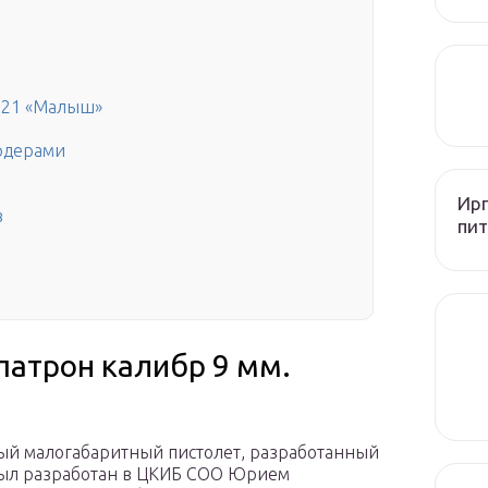
-21 «Малыш»
рдерами
Ирп
в
пит
атрон калибр 9 мм.
й малогабаритный пистолет, разработанный
 Был разработан в ЦКИБ СОО Юрием