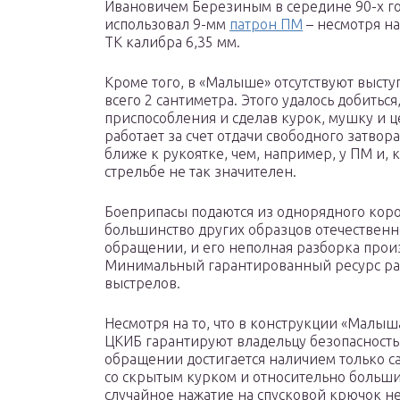
Ивановичем Березиным в середине 90-х го
использовал 9-мм
патрон ПМ
– несмотря на
ТК калибра 6,35 мм.
Кроме того, в «Малыше» отсутствуют высту
всего 2 сантиметра. Этого удалось добить
приспособления и сделав курок, мушку и 
работает за счет отдачи свободного затвор
ближе к рукоятке, чем, например, у ПМ и,
стрельбе не так значителен.
Боеприпасы подаются из однорядного короб
большинство других образцов отечественн
обращении, и его неполная разборка прои
Минимальный гарантированный ресурс раб
выстрелов.
Несмотря на то, что в конструкции «Малыш
ЦКИБ гарантируют владельцу безопасность
обращении достигается наличием только с
со скрытым курком и относительно большим
случайное нажатие на спусковой крючок не