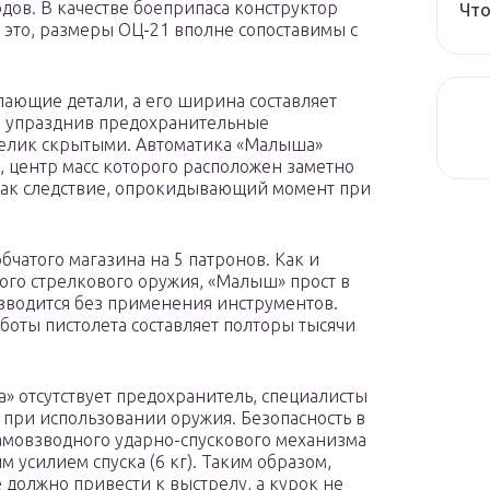
дов. В качестве боеприпаса конструктор
Что
 это, размеры ОЦ-21 вполне сопоставимы с
пающие детали, а его ширина составляет
ся, упразднив предохранительные
целик скрытыми. Автоматика «Малыша»
а, центр масс которого расположен заметно
 как следствие, опрокидывающий момент при
чатого магазина на 5 патронов. Как и
ого стрелкового оружия, «Малыш» прост в
зводится без применения инструментов.
оты пистолета составляет полторы тысячи
а» отсутствует предохранитель, специалисты
 при использовании оружия. Безопасность в
амовзводного ударно-спускового механизма
 усилием спуска (6 кг). Таким образом,
 должно привести к выстрелу, а курок не