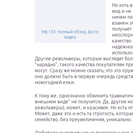
Но хоть 
вид и не
ничем по
взамен э
получает
Мр-153: полный обзор, фото,
неоспор
видео
качество 
надежнос
использо
Другие револьверы, которые выглядят бо
“нарядно”, такого качества покупателям п
могут. Сразу же можно сказать, что это оруж
оно должно быть в первую очередь средст
новогодней елки.
К тому же, однозначно обвинить травматич
внешнем виде” не получится. Да, другие м
револьверы), может, и красивее. Но есть что
Может, даже это и есть та строгость, котора
семейство, без преувеличения, уникально.
Любители индивидуально подстроенного ору