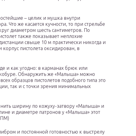
остейшие – целик и мушка внутри
а. Что же касается кучности, то при стрельбе
круг диаметром шесть сантиметров. По
пистолет также показывает неплохие
 дистанции свыше 10 м практически никогда и
 корпус пистолета оксидирован, в
е и как угодно: в карманах брюк или
 кобуре. Обнаружить же «Малыша» можно
всех образцов пистолетов подобного типа это
ции, так и с точки зрения минимальных
равнить ширину по кожуху-затвору «Малыша» и
лине и диаметре патронов у «Малыша» этот
 ПМ)
алибром и постоянной готовностью к выстрелу