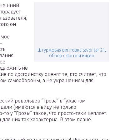
внешний
 порадует
льзователя,
того он
имое
–
ть
Штурмовая винтовка tavor tar 21,
вания.
обзор с фото и видео
лее
редложить не
ие по достоинству оценят те, кто считает, что
вом самообороны, а не украшением для
еский револьвер “Гроза” в “ужасном
одели (имеются в виду не только
-то у “Грозы” такое, что просто-таки цепляет.
я для них так характерна. В этом плане
жия найдут где разгуляться! Дело в том, что