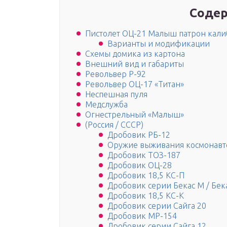
Содер
Пистолет ОЦ-21 Малыш патрон калиб
Варианты и модификации
Схемы домика из картона
Внешний вид и габариты
Револьвер Р-92
Револьвер ОЦ-17 «Титан»
Неспешная пуля
Медслужба
Огнестрельный «Малыш»
(Россия / СССР)
Дробовик РБ-12
Оружие выживания космонавт
Дробовик ТОЗ-187
Дробовик ОЦ-28
Дробовик 18,5 КС-П
Дробовик серии Бекас М / Бек
Дробовик 18,5 КС-К
Дробовик серии Сайга 20
Дробовик МР-154
Дробовик серии Сайга 12