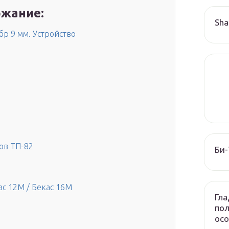
жание:
Sha
р 9 мм. Устройство
ов ТП-82
Би-
ас 12М / Бекас 16М
Гла
пол
осо