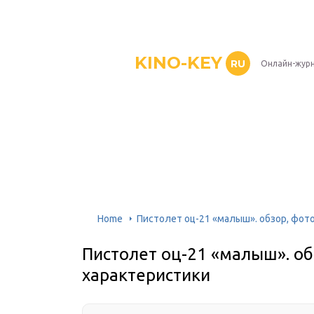
KINO-KEY
RU
Онлайн-журн
Home
Пистолет оц-21 «малыш». обзор, фото
Пистолет оц-21 «малыш». об
характеристики