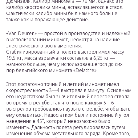
Дюмизеля. Калибр миномета — 70 мм, однако это
калибр хвостовика мины, вставлявшегося в ствол.
Фактически калибр мины был намного больше,
также как и поражающее действие.
«Van Deuren» — простой в производстве и надежный
в использовании миномет, несмотря на наличие
электрического воспламенения.
Стабилизированный в полете выстрел имел массу
19,5 кг, масса взрывчатки составляла 6,25 кг —
намного больше, чем у использовавшегося до сих
пор бельгийского миномета «Delattre».
Этот достаточно точный и легкий миномет имел
скорострельность 3—4 выстрела в минуту. Основным
его недостатком был значительный перегрев ствола
во время стрельбы, так что после каждых 5—6
выстрелов требовались паузы в стрельбе, чтобы дать
ему охладиться. Недостатком был и постоянный угол
наведения в 45°, который невозможно было
изменить. Дальность полета регулировалась путем
изменения объема метательного заряда. Кроме того,