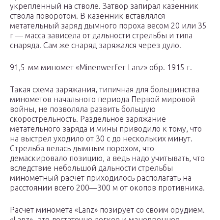
укрепленный на стволе. Затвор запирал казенник
ствола поворотом. В казенник вставлялся
метательный заряд дымного пороха весом 20 или 35
г — масса зависела от дальности стрельбы и типа
снаряда. Сам же снаряд заряжался через дуло.
91,5-мм миномет «Minenwerfer Lanz» обр. 1915 г.
Такая схема заряжания, типичная для большинства
минометов начального периода Первой мировой
войны, не позволяла развить большую
скорострельность. Раздельное заряжание
метательного заряда и мины приводило к тому, что
на выстрел уходило от 30 с до нескольких минут.
Стрельба велась дымным порохом, что
демаскировало позицию, а ведь надо учитывать, что
вследствие небольшой дальности стрельбы
минометный расчет приходилось располагать на
расстоянии всего 200—300 м от окопов противника.
Расчет миномета «Lanz» позирует со своим орудием.
«Lanz» -это достаточно легкое и маневренное