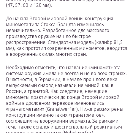
(47, 57, 60 и 120 мм).
До начала Второй мировой войны конструкция
миномета типа Стокса-Брандта изменилась
незначительно. Разработанное для массового
производства оружие нашло быстрое
распространение. Стандартная модель (калибр 81,5
мм), как прототип современных минометов, вводится
в вооруженных силах многих стран.
Необходимо отметить, что название «миномет» эта
система оружия имела не всегда и не во всех странах.
В частности, в Германии, в начале прошлого века
выпускаемый снаряд называли не миной, как в
России, а гранатой. Как следствие, немецкие
минометы практически до конца Второй мировой
войны в дословном переводе именовались
«гранатометами» (Granatwerfer). Ниже рассмотрены
конструкции именно таких «гранатометов»,
состоявших на вооружении вермахта. За рамками
темы также остался и шестиствольный реактивным
миномет залпового огня (Nebelwerfer).