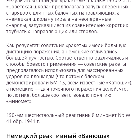
Результатом стали две «ракетные школы» 1930-х .г.г.
«Советская школа» предполагала запуск оперенных
снарядов с длинных балочных направляющих, а
«немецкая школа» упирала на неоперенные
снаряды, запускавшиеся из сравнительно коротких
трубчатых направляющих или стволов.
Как результат: советские «ракеты» имели большую
дистанцию поражения, а немецкие отличались
большей кучностью. Соответственно различались и
способы боевого применения — советские ракеты
предполагалось использовать для массированных
ударов по площадям (что потом с блеском
демонстрировали БМ-13, всем известные «Катюши»),
а немецкие — для точечного поражения целей, что,
по логике, больше соответствовало понятию
«миномет».
150-мм шестиствольный реактивный миномет Nb.W
41 обр. 1941 г.
Немецкий реактивный «Ванюша»