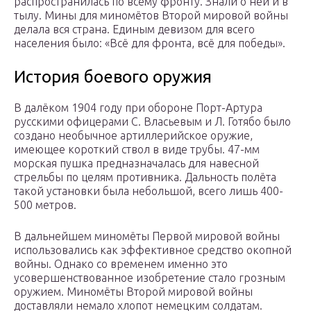
распространилась по всему фронту. Знали о ней и в
тылу. Мины для миномётов Второй мировой войны
делала вся страна. Единым девизом для всего
населения было: «Всё для фронта, всё для победы».
История боевого оружия
В далёком 1904 году при обороне Порт-Артура
русскими офицерами С. Власьевым и Л. Готябо было
создано необычное артиллерийское оружие,
имеющее короткий ствол в виде трубы. 47-мм
морская пушка предназначалась для навесной
стрельбы по целям противника. Дальность полёта
такой установки была небольшой, всего лишь 400-
500 метров.
В дальнейшем миномёты Первой мировой войны
использовались как эффективное средство окопной
войны. Однако со временем именно это
усовершенствованное изобретение стало грозным
оружием. Миномёты Второй мировой войны
доставляли немало хлопот немецким солдатам.