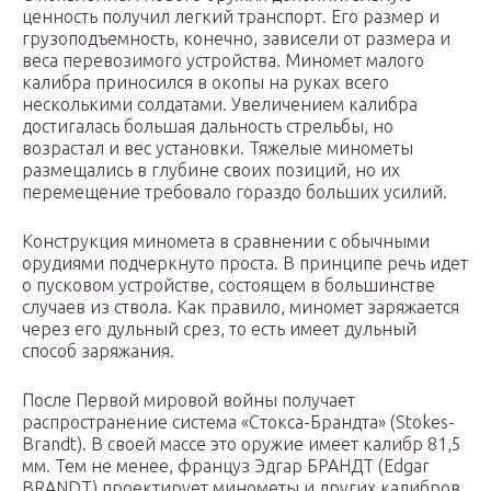
ценность получил легкий транспорт. Его размер и
грузоподъемность, конечно, зависели от размера и
веса перевозимого устройства. Миномет малого
калибра приносился в окопы на руках всего
несколькими солдатами. Увеличением калибра
достигалась большая дальность стрельбы, но
возрастал и вес установки. Тяжелые минометы
размещались в глубине своих позиций, но их
перемещение требовало гораздо больших усилий.
Конструкция миномета в сравнении с обычными
орудиями подчеркнуто проста. В принципе речь идет
о пусковом устройстве, состоящем в большинстве
случаев из ствола. Как правило, миномет заряжается
через его дульный срез, то есть имеет дульный
способ заряжания.
После Первой мировой войны получает
распространение система «Стокса-Брандта» (Stokes-
Brandt). В своей массе это оружие имеет калибр 81,5
мм. Тем не менее, француз Эдгар БРАНДТ (Edgar
BRANDT) проектирует минометы и других калибров