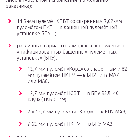
заказчика):
14,5-мм пулемёт КПВТ со спаренным 7,62-мм
пулемётом ПКТ — в башенной пулемётной
установке БПУ-1;
различные варианты комплекса вооружения в
унифицированных башенных пулемётных
установках (БПУ):
12,7-мм пулемёт «Корд» со спаренным 7,62-
мм пулемётом ПКТМ — в БПУ типа МА7
или МА8,
12,7-мм пулемёт НСВТ — в БПУ 55Л140
«Луч» (ТКБ-0149),
2 × 12,7-мм пулемёта «Корд» — в БПУ МА9,
7,62-мм пулемёт ПКТМ — в БПУ МА3;