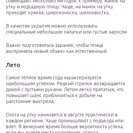
совмещают несколько методов: к примеру, манок на
утку и подсадную птицу. Чаще, на манок на утку
приходят кряква, широконоска, шилохвостка.
В качестве укрытия можно использовать
специальные небольшие палатки или густые заросли
Важно подготовиться заранее, чтобы птица
восприняла новый объект как естественный
Лето
Самое теплое время года характеризуется
наибольшим успехом. Редкий стрелок возвращается
домой с пустыми руками. Летом легко прятаться, что
повышает шанс приблизиться к добыче на
расстояние выстрела.
Охота на утку начинается в августе практически в
каждом регионе. Чаще промышляют с подъезда или
влет. В вечернее время больше вероятность успеха,
если вы знаете места кормления, отдыха.