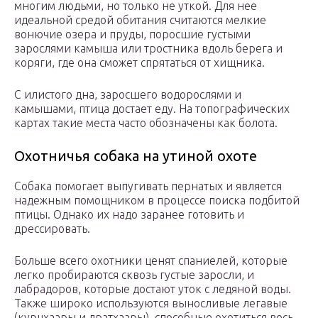
многим людьми, но только не уткой. Для нее
идеальной средой обитания считаются мелкие
вонючие озера и пруды, поросшие густыми
зарослями камыша или тростника вдоль берега и
коряги, где она сможет спрятаться от хищника.
С илистого дна, заросшего водорослями и
камышами, птица достает еду. На топографических
картах такие места часто обозначены как болота.
Охотничья собака на утиной охоте
Собака помогает выпугивать пернатых и является
надежным помощником в процессе поиска подбитой
птицы. Однако их надо заранее готовить и
дрессировать.
Больше всего охотники ценят спаниелей, которые
легко пробираются сквозь густые заросли, и
лабрадоров, которые достают уток с ледяной воды.
Также широко используются выносливые легавые
(курцхаары и дратхаары), способные охотиться весь