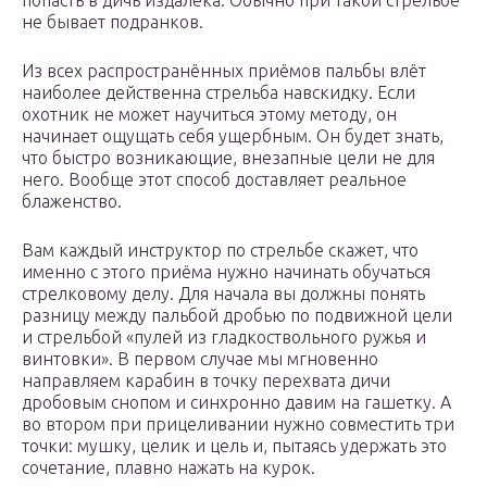
попасть в дичь издалека. Обычно при такой стрельбе
не бывает подранков.
Из всех распространённых приёмов пальбы влёт
наиболее действенна стрельба навскидку. Если
охотник не может научиться этому методу, он
начинает ощущать себя ущербным. Он будет знать,
что быстро возникающие, внезапные цели не для
него. Вообще этот способ доставляет реальное
блаженство.
Вам каждый инструктор по стрельбе скажет, что
именно с этого приёма нужно начинать обучаться
стрелковому делу. Для начала вы должны понять
разницу между пальбой дробью по подвижной цели
и стрельбой «пулей из гладкоствольного ружья и
винтовки». В первом случае мы мгновенно
направляем карабин в точку перехвата дичи
дробовым снопом и синхронно давим на гашетку. А
во втором при прицеливании нужно совместить три
точки: мушку, целик и цель и, пытаясь удержать это
сочетание, плавно нажать на курок.