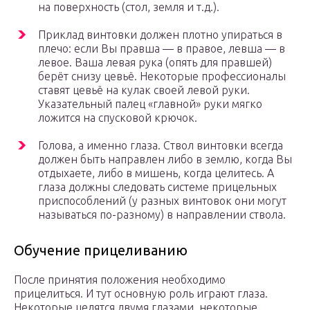
на поверхность (стол, земля и т.д.).
Приклад винтовки должен плотно упираться в
плечо: если Вы правша — в правое, левша — в
левое. Ваша левая рука (опять для правшей)
берёт снизу цевьё. Некоторые профессионалы
ставят цевьё на кулак своей левой руки.
Указательный палец «главной» руки мягко
ложится на спусковой крючок.
Голова, а именно глаза. Ствол винтовки всегда
должен быть направлен либо в землю, когда Вы
отдыхаете, либо в мишень, когда целитесь. А
глаза должны следовать системе прицельных
приспособлений (у разных винтовок они могут
называться по-разному) в направлении ствола.
Обучение прицеливанию
После принятия положения необходимо
прицелиться. И тут основную роль играют глаза.
Некоторые целятся двумя глазами, некоторые