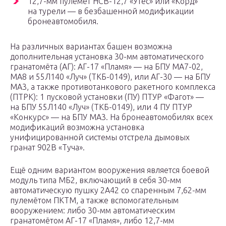
12,7-мм пулемёт НСВ-12,7 «Утёс» или «Корд»
на турели — в безбашенной модификации
бронеавтомобиля.
На различных вариантах башен возможна
дополнительная установка 30-мм автоматического
гранатомёта (АГ): АГ-17 «Пламя» — на БПУ МА7-02,
МА8 и 55Л140 «Луч» (ТКБ-0149), или АГ-30 — на БПУ
МА3, а также противотанкового ракетного комплекса
(ПТРК): 1 пусковой установки (ПУ) ПТУР «Фагот» —
на БПУ 55Л140 «Луч» (ТКБ-0149), или 4 ПУ ПТУР
«Конкурс» — на БПУ МА3. На бронеавтомобилях всех
модификаций возможна установка
унифицированной системы отстрела дымовых
гранат 902В «Туча».
Ещё одним вариантом вооружения является боевой
модуль типа МБ2, включающий в себя 30-мм
автоматическую пушку 2А42 со спаренным 7,62-мм
пулемётом ПКТМ, а также вспомогательным
вооружением: либо 30-мм автоматическим
гранатомётом АГ-17 «Пламя», либо 12,7-мм